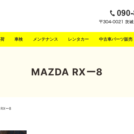
入荷
車検
メンテナンス
レンタカー
中古車パーツ販売
MAZDA RXー8
 RXー8