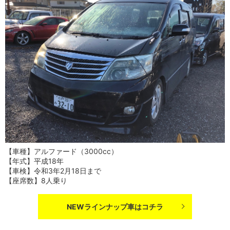
【車種】アルファード（3000cc）
【年式】平成18年
【車検】令和3年2月18日まで
【座席数】8人乗り
NEWラインナップ車はコチラ