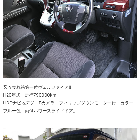
又々売れ筋第一位ヴェルファイア‼️
H20年式 走行790000km
HDDナビ地デジ Bカメラ フィリップダウンモニター付 カラー
ブルー色 両側パワースライドドア。