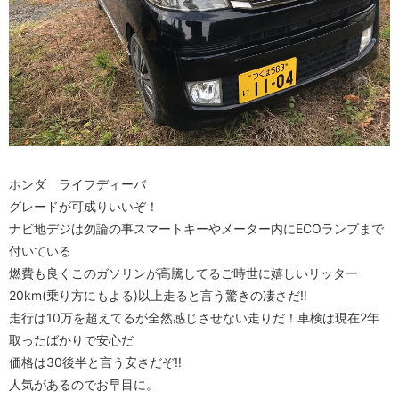
ホンダ ライフディーバ
グレードが可成りいいぞ！
ナビ地デジは勿論の事スマートキーやメーター内にECOランプまで
付いている
燃費も良くこのガソリンが高騰してるご時世に嬉しいリッター
20km(乗り方にもよる)以上走ると言う驚きの凄さだ‼️
走行は10万を超えてるが全然感じさせない走りだ！車検は現在2年
取ったばかりで安心だ
価格は30後半と言う安さだぞ‼️
人気があるのでお早目に。